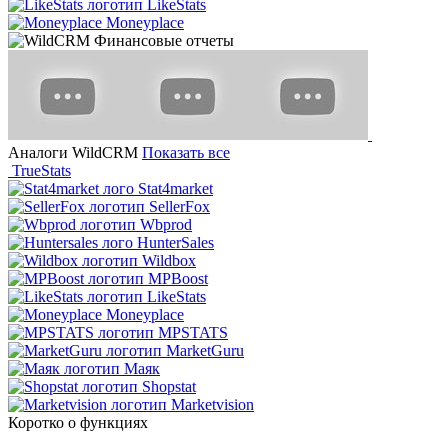
LikeStats
Moneyplace
Аналоги WildCRM
Показать все
TrueStats
Stat4market
SellerFox
Wbprod
HunterSales
Wildbox
MPBoost
LikeStats
Moneyplace
MPSTATS
MarketGuru
Маяк
Shopstat
Marketvision
Коротко о функциях