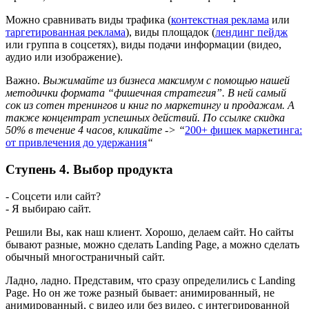
Можно сравнивать виды трафика (
контекстная реклама
или
таргетированная реклама
), виды площадок (
лендинг пейдж
или группа в соцсетях), виды подачи информации (видео,
аудио или изображение).
Важно.
Выжимайте из бизнеса максимум с помощью нашей
методички формата “фишечная стратегия”. В ней самый
сок из сотен тренингов и книг по маркетингу и продажам. А
также концентрат успешных действий. По ссылке скидка
50% в течение 4 часов, кликайте -> “
200+ фишек маркетинга:
от привлечения до удержания
“
Ступень 4. Выбор продукта
- Соцсети или сайт?
- Я выбираю сайт.
Решили Вы, как наш клиент. Хорошо, делаем сайт. Но сайты
бывают разные, можно сделать Landing Page, а можно сделать
обычный многостраничный сайт.
Ладно, ладно. Представим, что сразу определились с Landing
Page. Но он же тоже разный бывает: анимированный, не
анимированный, с видео или без видео, с интегрированной