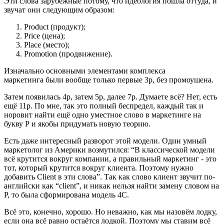
Эти слова зарубежные потому, что идеология пошла оттуда, и
звучат они следующим образом:
Product (продукт);
Price (цена);
Place (место);
Promotion (продвижение).
Изначально основными элементами комплекса
маркетинга были вообще только первые 3p, без промоушена.
Затем появилась 4p, затем 5p, далее 7p. Думаете всё? Нет, есть
ещё 11p. По мне, так это полный беспредел, каждый так и
норовит найти ещё одно уместное слово в маркетинге на
букву Р и якобы придумать новую теорию.
Есть даже интересный разворот этой модели. Один умный
маркетолог из Америки возмутился: “В классической модели
всё крутится вокруг компании, а правильный маркетинг - это
тот, который крутится вокруг клиента. Поэтому нужно
добавить Client в эти слова”. Так как слово клиент звучит по-
английски как “сlient”, и никак нельзя найти замену словом на
P, то была сформирована модель 4C.
Всё это, конечно, хорошо. Но неважно, как мы назовём лодку,
если она всё равно остаётся лодкой. Поэтому мы ставим всё