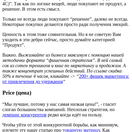
4C)”. Так как по логике вещей, люди покупают не продукт, а
решение. В этом есть смысл.
Только не всегда люди покупают “решение”, далеко не всегда.
Некоторые покупки делаются просто ради получения эмоций.
Ценность в этом тоже сомнительная. Но я не советую Вам
уходить в эти дебри сейчас, просто думайте категорией
“Продукт”.
Важно.
Выжимайте из бизнеса максимум с помощью нашей
методички формата “фишечная стратегия”. В ней самый
сок из сотен тренингов и книг по маркетингу и продажам. А
также концентрат успешных действий. По ссылке скидка
50% в течение 4 часов, кликайте -> “
200+ фишек маркетинга:
от привлечения до удержания
“
Price (цена)
“Мы лучшие, потому у нас самая низкая цена!”, - гласит
слоган большинства компаний. Неплохая стратегия, но
демпинг конкурентов
редко когда идёт на пользу.
Чтобы уйти от этой конкурентной борьбы, как минимум,
изучите эту нашу статью про
товарную матрицу
. Как