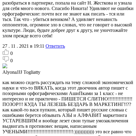
разобраться в партнерке, попала на сайт Н. Жесткова и узнала
для себя много нового. Спасибо Никита! Удивляют не ошибки
орфографические: почти все не знают как писать - тся или
ться. Так что - убиться веником? А удивляет ненависть
оппонентов, огромное зло в словах, что не говорит о высокой
культуре. Люди, будьте добрее друг к другу, не уничтожайте
злом прежде всего себя!
27 . 11 . 2021 в 19:11
Ответить
0
0
AlyonaJJJ Togliatty
как можно сидеть рассуждать на тему сложной экономической
науки и что-то ВЯКАТЬ, когда этот двоечник автор пишет с
позорными орфографическими АшиПками за 1 класс - не
интересно и не практично - ПИШЕТСЯ СЛИТНО!!!!!!!!!!!!!!!!
ПОЗОР!!! КУДА ТЫ ЛЕЗЕШЬ БЕЗДАРЬ В МАРКЕТИНГ!!??
как какой-то вася пупкин, который пишет русские словыа с
ошибками берется обзывать АЗЫ и АЛФАВИТ маркетинга
УСТАРЕВШИМ и вообще лезет свои тупые умозаключения
выдвигать в противовес вещам, написанным
УЧЕНЫМИ!!!!!!!!!!!!!!!!!!!!!!!!!!!!!!:))))))))))))) это все равно что