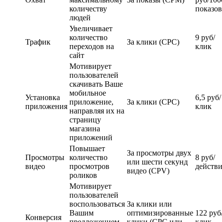
количеству
показов
людей
Увеличивает
количество
9 руб/
Трафик
За клики (CPC)
переходов на
клик
сайт
Мотивирует
пользователей
скачивать Ваше
мобильное
Установка
6,5 руб/
приложение,
За клики (CPC)
приложения
клик
направляя их на
страницу
магазина
приложений
Повышает
За просмотры двух
Просмотры
количество
8 руб/
или шести секунд
видео
просмотров
действ
видео (CPV)
роликов
Мотивирует
пользователей
воспользоваться
За клики или
Вашим
оптимизированные
122 руб
Конверсия
предложением
клики (CPC или
клик