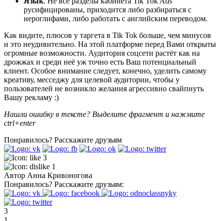
Язык
. Не все разделы кабинета Tik Tok Ads
русифицированы, приходится либо разбираться с
иероглифами, либо работать с английским переводом.
Как видите, плюсов у таргета в Tik Tok больше, чем минусов
и это неудивительно. На этой платформе перед Вами открыты
огромные возможности. Аудитория соцсети растёт как на
дрожжах и среди неё уж точно есть Ваш потенциальный
клиент. Особое внимание следует, конечно, уделить самому
креативу, месседжу для целевой аудитории, чтобы у
пользователей не возникло желания агрессивно свайпнуть
Вашу рекламу :)
Нашли ошибку в тексте? Выделите фрагмент и нажмите
ctrl+enter
Понравилось?
Расскажите друзьям
3
1
Автор
Анна Кривоногова
Понравилось?
Расскажите друзьям:
3
1