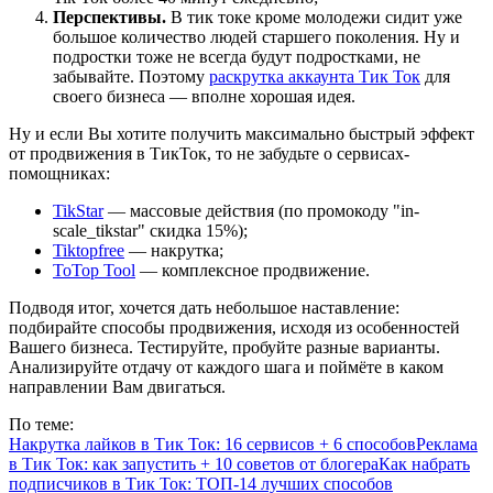
Перспективы.
В тик токе кроме молодежи сидит уже
большое количество людей старшего поколения. Ну и
подростки тоже не всегда будут подростками, не
забывайте. Поэтому
раскрутка аккаунта Тик Ток
для
своего бизнеса — вполне хорошая идея.
Ну и если Вы хотите получить максимально быстрый эффект
от продвижения в ТикТок, то не забудьте о сервисах-
помощниках:
TikStar
— массовые действия (по промокоду "in-
scale_tikstar" скидка 15%);
Tiktopfree
— накрутка;
ToTop Tool
— комплексное продвижение.
Подводя итог, хочется дать небольшое наставление:
подбирайте способы продвижения, исходя из особенностей
Вашего бизнеса. Тестируйте, пробуйте разные варианты.
Анализируйте отдачу от каждого шага и поймёте в каком
направлении Вам двигаться.
По теме:
Накрутка лайков в Тик Ток: 16 сервисов + 6 способов
Реклама
в Тик Ток: как запустить + 10 советов от блогера
Как набрать
подписчиков в Тик Ток: ТОП-14 лучших способов