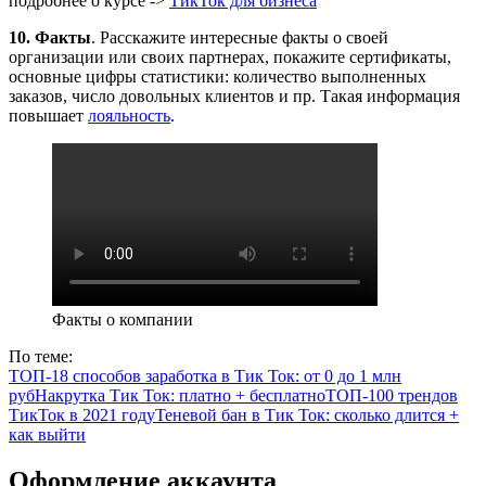
подробнее о курсе ->
ТикТок для бизнеса
10.
Факты
. Расскажите интересные факты о своей
организации или своих партнерах, покажите сертификаты,
основные цифры статистики: количество выполненных
заказов, число довольных клиентов и пр. Такая информация
повышает
лояльность
.
Факты о компании
По теме:
ТОП-18 способов заработка в Тик Ток: от 0 до 1 млн
руб
Накрутка Тик Ток: платно + бесплатно
ТОП-100 трендов
ТикТок в 2021 году
Теневой бан в Тик Ток: сколько длится +
как выйти
Оформление аккаунта