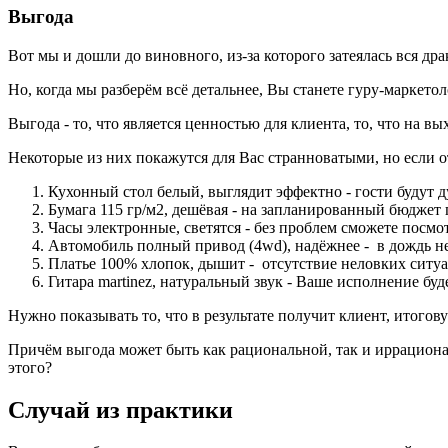
Выгода
Вот мы и дошли до виновного, из-за которого затеялась вся др
Но, когда мы разберём всё детальнее, Вы станете гуру-маркето
Выгода - то, что является ценностью для клиента, то, что на в
Некоторые из них покажутся для Вас странноватыми, но если 
Кухонный стол белый, выглядит эффектно - гости будут д
Бумага 115 гр/м2, дешёвая - на запланированный бюджет 
Часы электронные, светятся - без проблем сможете посмот
Автомобиль полный привод (4wd), надёжнее - в дождь не з
Платье 100% хлопок, дышит - отсутствие неловких ситуа
Гитара martinez, натуральный звук - Ваше исполнение буде
Нужно показывать то, что в результате получит клиент, итогов
Причём выгода может быть как рациональной, так и иррационал
этого?
Случай из практики