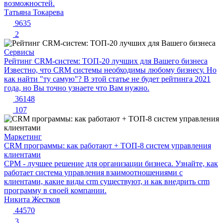
возможностей.
Татьяна Токарева
9635
2
Сервисы
Рейтинг CRM-систем: ТОП-20 лучших для Вашего бизнеса
Известно, что CRM системы необходимы любому бизнесу. Но
как найти "ту самую"? В этой статье не будет рейтинга 2021
года, но Вы точно узнаете что Вам нужно.
36148
107
Маркетинг
CRM программы: как работают + ТОП-8 систем управления
клиентами
СРМ - лучшее решение для организации бизнеса. Узнайте, как
работает система управления взаимоотношениями с
клиентами, какие виды crm существуют, и как внедрить crm
программу в своей компании.
Никита Жестков
44570
3