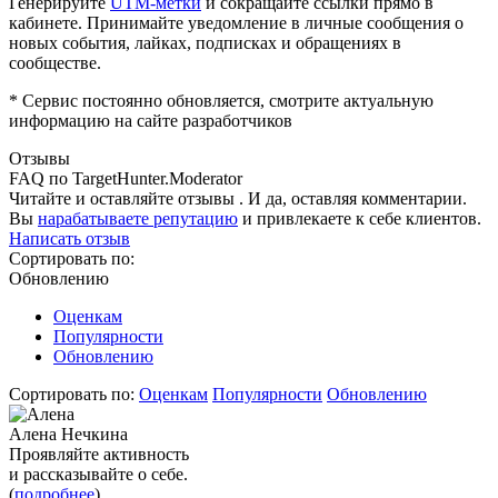
Генерируйте
UTM-метки
и сокращайте ссылки прямо в
кабинете. Принимайте уведомление в личные сообщения о
новых события, лайках, подписках и обращениях в
сообществе.
* Сервис постоянно обновляется, смотрите актуальную
информацию на сайте разработчиков
Отзывы
FAQ по TargetHunter.Moderator
Читайте и оставляйте отзывы . И да, оставляя комментарии.
Вы
нарабатываете репутацию
и привлекаете к себе клиентов.
Написать отзыв
Сортировать по:
Обновлению
Оценкам
Популярности
Обновлению
Сортировать по:
Оценкам
Популярности
Обновлению
Алена Нечкина
Проявляйте активность
и рассказывайте о себе.
(
подробнее
)