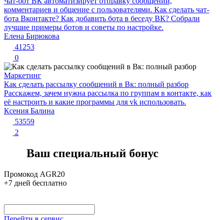
Чат-бот ВК автоматизирует отправку сообщений,
комментариев и общение с пользователями. Как сделать чат-
бота Вконтакте? Как добавить бота в беседу ВК? Собрали
лучшие примеры ботов и советы по настройке.
Елена Бирюкова
41253
0
Маркетинг
Как сделать рассылку сообщений в Вк: полный разбор
Расскажем, зачем нужна рассылка по группам в контакте, как
её настроить и какие программы для vk использовать.
Ксения Балина
53559
2
Ваш специальный бонус
Промокод
AGR20
+7 дней бесплатно
Перейти в сервис