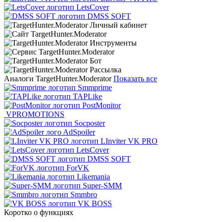
LetsCover
DMSS SOFT
Аналоги TargetHunter.Moderator
Показать все
Smmprime
TAPLike
PostMonitor
VPROMOTIONS
Socposter
AdSpoiler
LInviter VK PRO
LetsCover
DMSS SOFT
ForVK
Likemania
Super-SMM
Smmbro
VK BOSS
Коротко о функциях