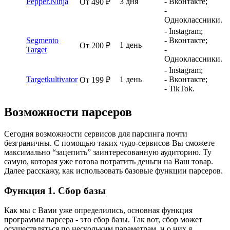
Pepper.Ninja
3 дня
- Вконтакте;
От 490 ₽
-
Одноклассники.
- Instagram;
Segmento
- Вконтакте;
1 день
От 200 ₽
Target
-
Одноклассники.
- Instagram;
Targetkultivator
1 день
- Вконтакте;
От 199 ₽
- TikTok.
Возможности парсеров
Сегодня возможности сервисов для парсинга почти
безграничны. С помощью таких чудо-сервисов Вы сможете
максимально “зацепить” заинтересованную аудиторию. Ту
самую, которая уже готова потратить деньги на Ваш товар.
Далее расскажу, как использовать базовые функции парсеров.
Функция 1. Сбор базы
Как мы с Вами уже определились, основная функция
программы парсера - это сбор базы. Так вот, сбор может
осуществляться по нескольким параметрам, и о них я