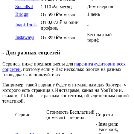
SocialKit
Демо-версия
1 110 ₽/в месяц
Bridgit
1 день
От 590 ₽/в месяц
От 0,072 ₽ за один
Inapi Tools
-
профиль
Бесплатный
Instaways
От 399 ₽/в месяц
тариф
- Для разных соцсетей
Сервисы ниже предназначены для
парсинга аудитории всех
соцсетей
, поэтому если у Вас несколько блогов на разных
площадках - используйте их.
Например, такой вариант будет оптимальным для блогера, у
которого есть страница в Инстаграме, канал на YouTube и,
скажем, TikTok — с разным контентом, объединённым одной
тематикой.
Стоимость
Бесплатный
Сервис
Соцсети
(в месяц)
период
- Instagram;
- Facebook;