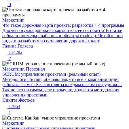
0
Маркетинг
Что такое дорожная карта проекта: разработка + 4 программы
Для чего нужна дорожная карта и как ее составить? В статье
собрали примеры, шаблоны и образцы roadmap. Читайте про
виды и разработку и составление дорожных карт
Галина Голяева
114282
7
Маркетинг, Персонал
SCRUM: управление проектами (реальный опыт)
Методология Scrum, обещающая, что всё в компании будет
работать "само". Без контоля за каждым шагом сотрудников.
Так ли это на самом деле и кому подходит эта методология
управления проектами.
Никита Жестков
17963
1
Маркетинг
Система Канбан: умное управление проектами