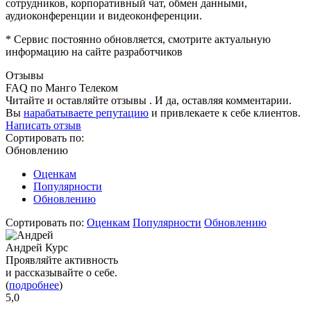
сотрудников, к
орпоративный чат, о
бмен данными,
а
удиоконференции и в
идеоконференции.
* Сервис постоянно обновляется, смотрите актуальную
информацию на сайте разработчиков
Отзывы
FAQ по Манго Телеком
Читайте и оставляйте отзывы . И да, оставляя комментарии.
Вы
нарабатываете репутацию
и привлекаете к себе клиентов.
Написать отзыв
Сортировать по:
Обновлению
Оценкам
Популярности
Обновлению
Сортировать по:
Оценкам
Популярности
Обновлению
Андрей Курс
Проявляйте активность
и рассказывайте о себе.
(
подробнее
)
5,0