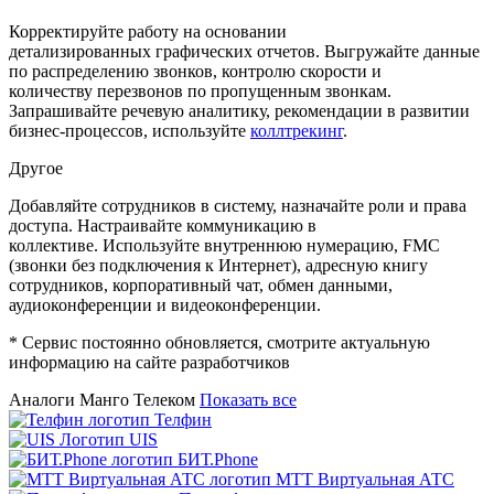
Корректируйте работу на основании
детализированных
графических
отчетов. Выгружайте данные
по распределению звонков, к
онтролю скорости и
количеству перезвонов по пропущенным звонкам.
З
апрашивайте речевую аналитику, рекомендации в развитии
бизнес-процессов, используйте
коллтрекинг
.
Другое
Добавляйте сотрудников в систему, назначайте роли и права
доступа.
Настраивайте коммуникацию в
коллективе. Используйте в
нутреннюю нумерацию,
FMC
(звонки без подключения к Интернет), адресную
книгу
сотрудников, к
орпоративный чат, о
бмен данными,
а
удиоконференции и в
идеоконференции.
* Сервис постоянно обновляется, смотрите актуальную
информацию на сайте разработчиков
Аналоги Манго Телеком
Показать все
Телфин
UIS
БИТ.Phone
МТТ Виртуальная АТС