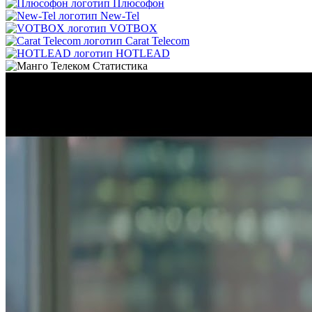
Плюсофон
New-Tel
VOTBOX
Carat Telecom
HOTLEAD