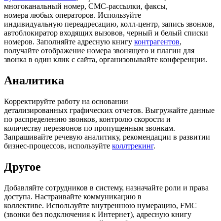
многоканальный номер, СМС-рассылки, факсы,
номера любых операторов. Используйте
индивидуальную переадресацию, колл-центр, запись звонков,
автоблокиратор входящих вызовов, черный и белый списки
номеров. Заполняйте адресную книгу
контрагентов
,
получайте отображение номера звонящего и плагин для
звонка в один клик с сайта, организовывайте конференции.
Аналитика
Корректируйте работу на основании
детализированных
графических
отчетов. Выгружайте данные
по распределению звонков, к
онтролю скорости и
количеству перезвонов по пропущенным звонкам.
З
апрашивайте речевую аналитику, рекомендации в развитии
бизнес-процессов, используйте
коллтрекинг
.
Другое
Добавляйте сотрудников в систему, назначайте роли и права
доступа.
Настраивайте коммуникацию в
коллективе. Используйте в
нутреннюю нумерацию,
FMC
(звонки без подключения к Интернет), адресную
книгу